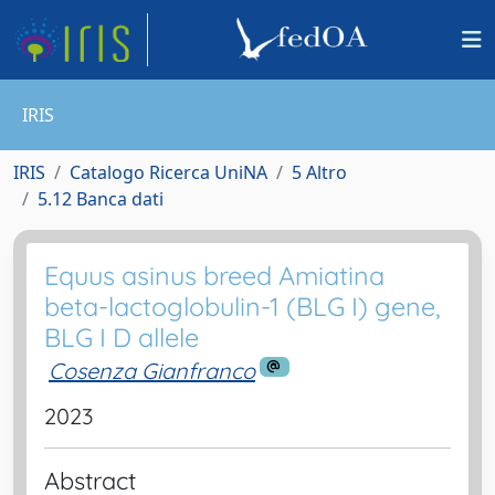
IRIS
IRIS
Catalogo Ricerca UniNA
5 Altro
5.12 Banca dati
Equus asinus breed Amiatina
beta-lactoglobulin-1 (BLG I) gene,
BLG I D allele
Cosenza Gianfranco
2023
Abstract