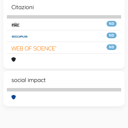
Citazioni
ND
ND
ND
social impact