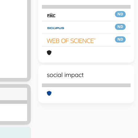
ND
ND
ND
social impact