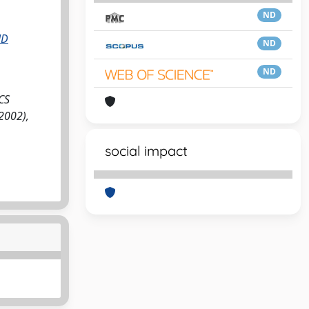
ND
ND
ND
ND
CS
2002),
social impact