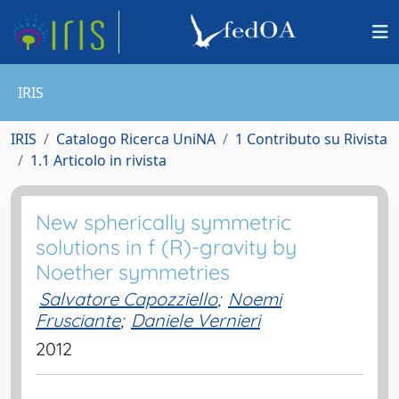
IRIS
IRIS
Catalogo Ricerca UniNA
1 Contributo su Rivista
1.1 Articolo in rivista
New spherically symmetric
solutions in f (R)-gravity by
Noether symmetries
Salvatore Capozziello
;
Noemi
Frusciante
;
Daniele Vernieri
2012