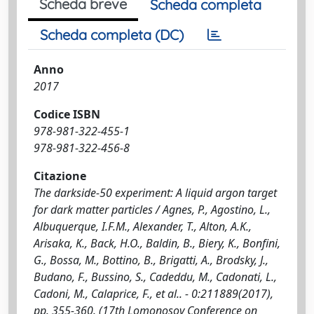
Scheda breve
Scheda completa
Scheda completa (DC)
Anno
2017
Codice ISBN
978-981-322-455-1
978-981-322-456-8
Citazione
The darkside-50 experiment: A liquid argon target
for dark matter particles / Agnes, P., Agostino, L.,
Albuquerque, I.F.M., Alexander, T., Alton, A.K.,
Arisaka, K., Back, H.O., Baldin, B., Biery, K., Bonfini,
G., Bossa, M., Bottino, B., Brigatti, A., Brodsky, J.,
Budano, F., Bussino, S., Cadeddu, M., Cadonati, L.,
Cadoni, M., Calaprice, F., et al.. - 0:211889(2017),
pp. 355-360. (17th Lomonosov Conference on