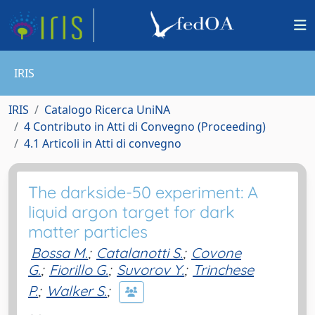
IRIS
IRIS
Catalogo Ricerca UniNA
4 Contributo in Atti di Convegno (Proceeding)
4.1 Articoli in Atti di convegno
The darkside-50 experiment: A
liquid argon target for dark
matter particles
Bossa M.
;
Catalanotti S.
;
Covone
G.
;
Fiorillo G.
;
Suvorov Y.
;
Trinchese
P.
;
Walker S.
;