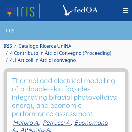
IRIS
IRIS
Catalogo Ricerca UniNA
4 Contributo in Atti di Convegno (Proceeding)
4.1 Articoli in Atti di convegno
Thermal and electrical modelling
of a double-skin façades
integrating bifacial photovoltaics:
energy and economic
performance assessment
Maturo A.
;
Petrucci A.
;
Buonomano
A.
;
Athienitis A.