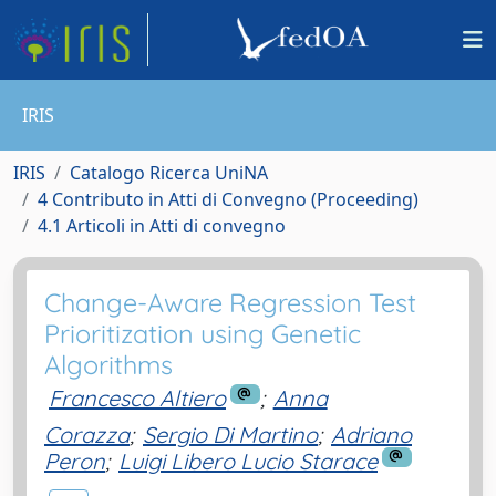
IRIS
IRIS
Catalogo Ricerca UniNA
4 Contributo in Atti di Convegno (Proceeding)
4.1 Articoli in Atti di convegno
Change-Aware Regression Test
Prioritization using Genetic
Algorithms
Francesco Altiero
;
Anna
Corazza
;
Sergio Di Martino
;
Adriano
Peron
;
Luigi Libero Lucio Starace