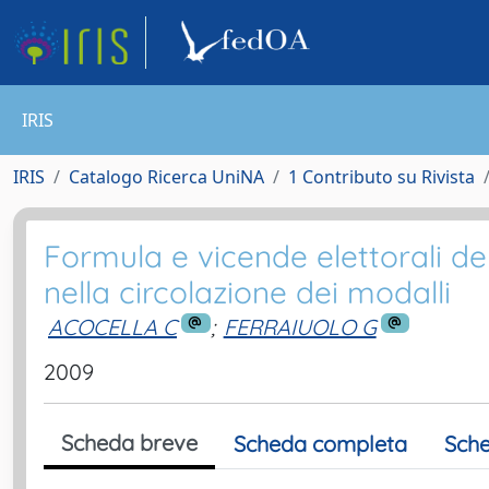
IRIS
IRIS
Catalogo Ricerca UniNA
1 Contributo su Rivista
Formula e vicende elettorali de
nella circolazione dei modalli
ACOCELLA C
;
FERRAIUOLO G
2009
Scheda breve
Scheda completa
Sche