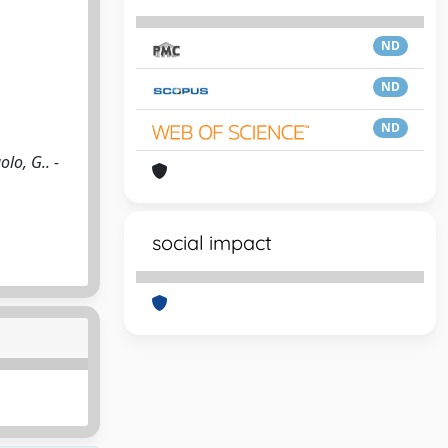
ND
ND
ND
lo, G.. -
social impact