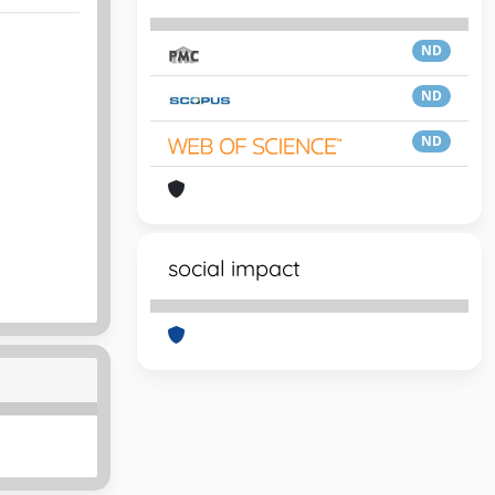
ND
ND
ND
social impact