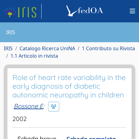
IRIS
IRIS
Catalogo Ricerca UniNA
1 Contributo su Rivista
1.1 Articolo in rivista
Role of heart rate variability in the
early diagnosis of diabetic
autonomic neuropathy in children
Bossone E
;
2002
Scheda breve