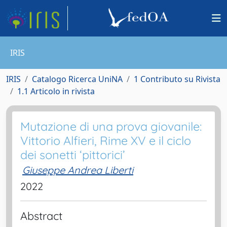
IRIS
IRIS
Catalogo Ricerca UniNA
1 Contributo su Rivista
1.1 Articolo in rivista
Mutazione di una prova giovanile:
Vittorio Alfieri, Rime XV e il ciclo
dei sonetti ‘pittorici’
Giuseppe Andrea Liberti
2022
Abstract