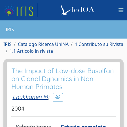
IRIS
IRIS
Catalogo Ricerca UniNA
1 Contributo su Rivista
1.1 Articolo in rivista
The Impact of Low-dose Busulfan
on Clonal Dynamics in Non-
Human Primates
Laukkanen M
;
2004
Scheda breve