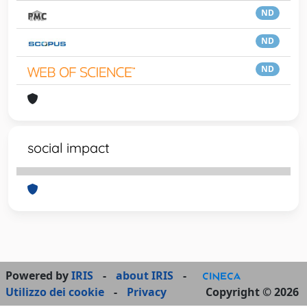
ND
ND
ND
social impact
Powered by
IRIS
-
about IRIS
-
Utilizzo dei cookie
-
Privacy
Copyright © 2026