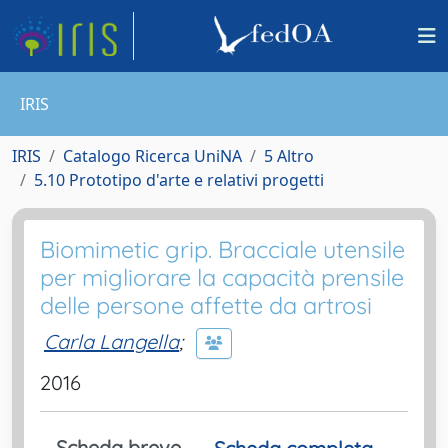
IRIS
IRIS
Catalogo Ricerca UniNA
5 Altro
5.10 Prototipo d'arte e relativi progetti
Biomimetic grip. Bracciale utensile
per migliorare la capacità prensile
delle persone affette da artrosi
Carla Langella
;
2016
Scheda breve