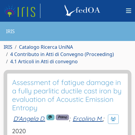
IRIS
IRIS
Catalogo Ricerca UniNA
4 Contributo in Atti di Convegno (Proceeding)
4.1 Articoli in Atti di convegno
Assessment of fatigue damage in
a fully pearlitic ductile cast iron by
evaluation of Acoustic Emission
Entropy
D'Angela D.
;
Ercolino M.
;
Primo
2020