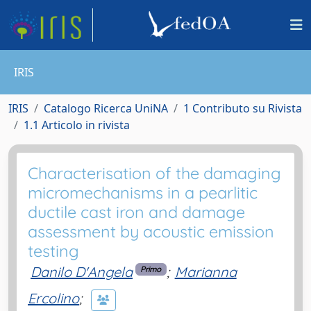
IRIS
IRIS
Catalogo Ricerca UniNA
1 Contributo su Rivista
1.1 Articolo in rivista
Characterisation of the damaging
micromechanisms in a pearlitic
ductile cast iron and damage
assessment by acoustic emission
testing
Danilo D'Angela
;
Marianna
Primo
Ercolino
;