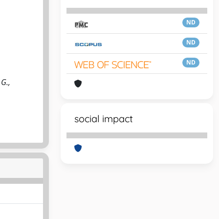
ND
ND
ND
 G.,
social impact