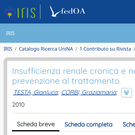
IRIS
IRIS
Catalogo Ricerca UniNA
1 Contributo su Rivista
Insufficienza renale cronica e n
prevenzione al trattamento
TESTA, Gianluca
;
CORBI, Graziamaria
;
2010
Scheda breve
Scheda completa
Sche