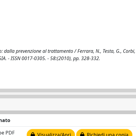
: dalla prevenzione al trattamento / Ferrara, N., Testa, G., Corbi,
GIA. - ISSN 0017-0305. - 58:(2010), pp. 328-332.
mato
be PDF
Visualizza/Apri
Richiedi una copia