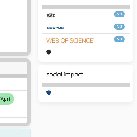
ND
ND
ND
social impact
/Apri