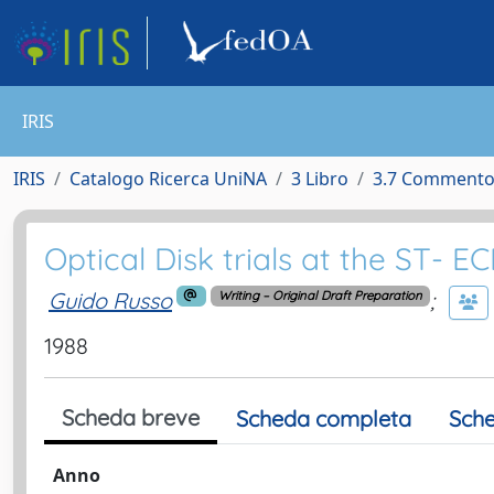
IRIS
IRIS
Catalogo Ricerca UniNA
3 Libro
3.7 Commento 
Optical Disk trials at the ST- EC
Guido Russo
;
Writing – Original Draft Preparation
1988
Scheda breve
Scheda completa
Sche
Anno