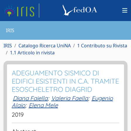
IRIS
IRIS
Catalogo Ricerca UniNA
1 Contributo su Rivista
1.1 Articolo in rivista
ADEGUAMENTO SISMICO DI
EDIFICI ESISTENTI IN C.A. TRAMITE
ESOSCHELETRO DIAGRID
Diana Faiella
;
Valeria Faella
;
Eugenio
Alaio
;
Elena Mele
2019