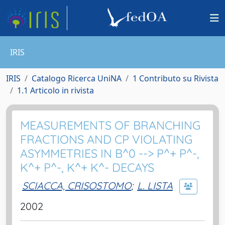
IRIS
IRIS
Catalogo Ricerca UniNA
1 Contributo su Rivista
1.1 Articolo in rivista
MEASUREMENTS OF BRANCHING
FRACTIONS AND CP VIOLATING
ASYMMETRIES IN B^0 --> P^+ P^-,
K^+ P^-, K^+ K^- DECAYS
SCIACCA, CRISOSTOMO
;
L. LISTA
2002