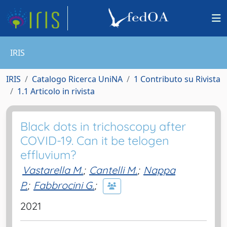
IRIS
IRIS
Catalogo Ricerca UniNA
1 Contributo su Rivista
1.1 Articolo in rivista
Black dots in trichoscopy after
COVID-19. Can it be telogen
effluvium?
Vastarella M.
;
Cantelli M.
;
Nappa
P.
;
Fabbrocini G.
;
2021