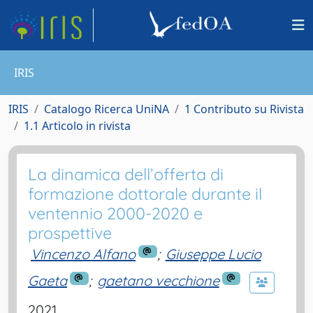
IRIS
IRIS
Catalogo Ricerca UniNA
1 Contributo su Rivista
1.1 Articolo in rivista
La dinamica dell’offerta di
formazione dottorale durante il
ventennio 2000-2020 e
prospettive
Vincenzo Alfano
;
Giuseppe Lucio
Gaeta
;
gaetano vecchione
2021