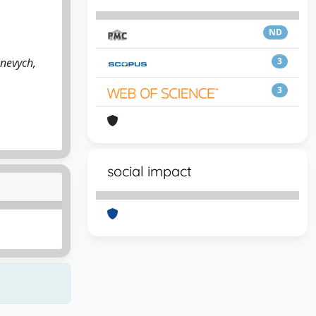
ND
hnevych,
3
3
social impact