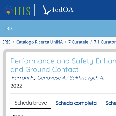
IRIS
IRIS
Catalogo Ricerca UniNA
7 Curatele
7.1 Curatore
Performance and Safety Enhan
and Ground Contact
Farroni F.
;
Genovese A.
;
Sakhnevych A.
2022
Scheda breve
Scheda completa
Sche