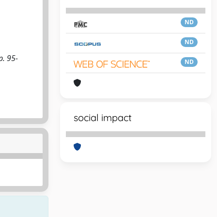
ND
ND
p. 95-
ND
social impact