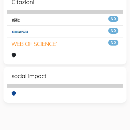
Citazioni
ND
ND
ND
social impact