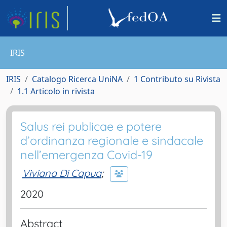
IRIS
IRIS
Catalogo Ricerca UniNA
1 Contributo su Rivista
1.1 Articolo in rivista
Salus rei publicae e potere
d’ordinanza regionale e sindacale
nell’emergenza Covid-19
Viviana Di Capua
;
2020
Abstract