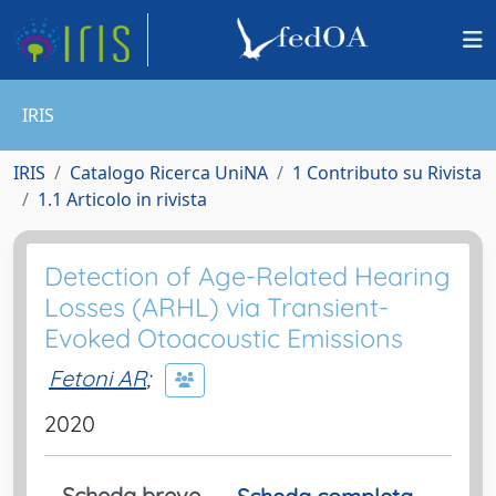
IRIS
IRIS
Catalogo Ricerca UniNA
1 Contributo su Rivista
1.1 Articolo in rivista
Detection of Age-Related Hearing
Losses (ARHL) via Transient-
Evoked Otoacoustic Emissions
Fetoni AR
;
2020
Scheda breve