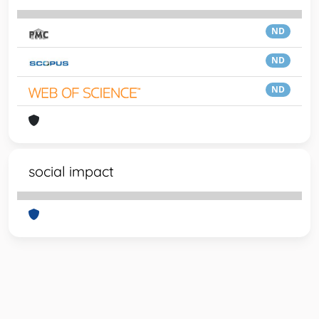
ND
ND
ND
social impact
Powered by
IRIS
-
about IRIS
-