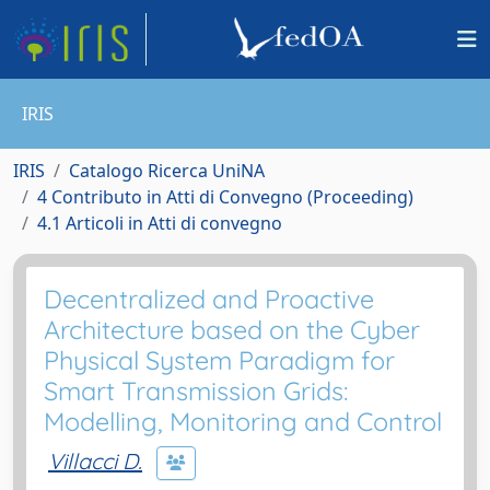
IRIS
IRIS
Catalogo Ricerca UniNA
4 Contributo in Atti di Convegno (Proceeding)
4.1 Articoli in Atti di convegno
Decentralized and Proactive
Architecture based on the Cyber
Physical System Paradigm for
Smart Transmission Grids:
Modelling, Monitoring and Control
Villacci D.