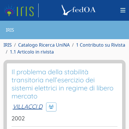
IRIS
IRIS
Catalogo Ricerca UniNA
1 Contributo su Rivista
1.1 Articolo in rivista
Il problema della stabilità
transitoria nell’esercizio dei
sistemi elettrici in regime di libero
mercato
VILLACCI D
2002