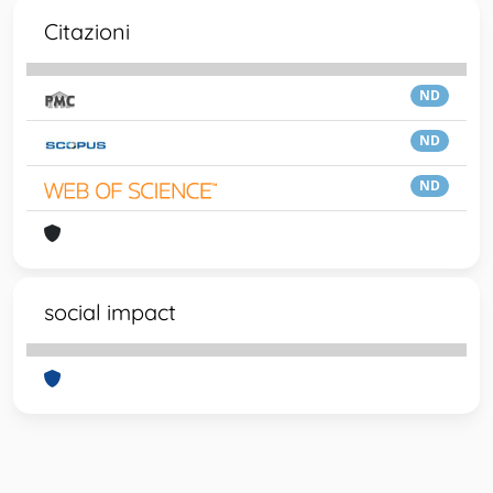
Citazioni
ND
ND
ND
social impact