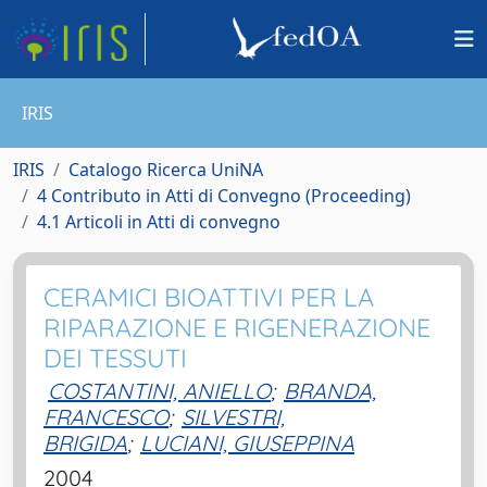
IRIS
IRIS
Catalogo Ricerca UniNA
4 Contributo in Atti di Convegno (Proceeding)
4.1 Articoli in Atti di convegno
CERAMICI BIOATTIVI PER LA
RIPARAZIONE E RIGENERAZIONE
DEI TESSUTI
COSTANTINI, ANIELLO
;
BRANDA,
FRANCESCO
;
SILVESTRI,
BRIGIDA
;
LUCIANI, GIUSEPPINA
2004