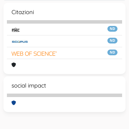
Citazioni
ND
ND
ND
social impact