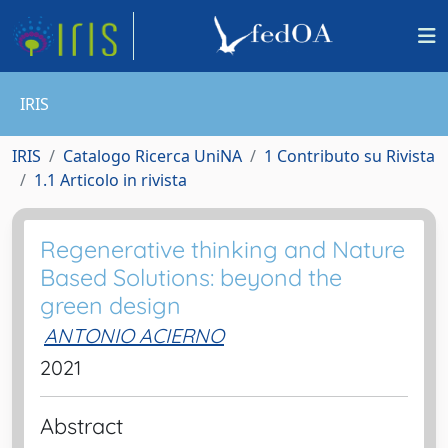
IRIS
IRIS
Catalogo Ricerca UniNA
1 Contributo su Rivista
1.1 Articolo in rivista
Regenerative thinking and Nature
Based Solutions: beyond the
green design
ANTONIO ACIERNO
2021
Abstract