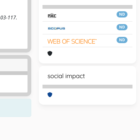
ND
103-117.
ND
ND
social impact