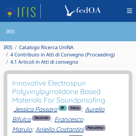
IRIS
IRIS
Catalogo Ricerca UniNA
4 Contributo in Atti di Convegno (Proceeding)
4.1 Articoli in Atti di convegno
Innovative Electrospun
Polyvinylpyrrolidone Based
Materials For Soundproofing
Jessica Passaro
;
Aurelio
Primo
Bifulco
;
Francesco
Secondo
Marulo
;
Aniello Costantini
Penultimo