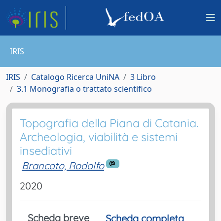
IRIS
IRIS
Catalogo Ricerca UniNA
3 Libro
3.1 Monografia o trattato scientifico
Topografia della Piana di Catania.
Archeologia, viabilità e sistemi
insediativi
Brancato, Rodolfo
2020
Scheda breve
Scheda completa