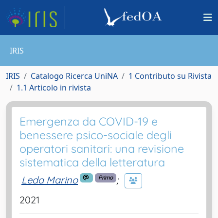
IRIS
IRIS
Catalogo Ricerca UniNA
1 Contributo su Rivista
1.1 Articolo in rivista
Emergenza da COVID-19 e
benessere psico-sociale degli
operatori sanitari: una revisione
sistematica della letteratura
Leda Marino
;
Primo
2021