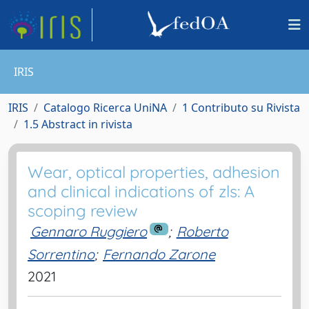
IRIS
IRIS
Catalogo Ricerca UniNA
1 Contributo su Rivista
1.5 Abstract in rivista
Wear, optical properties, adhesion
and clinical indications of zls: A
scoping review
Gennaro Ruggiero
;
Roberto
Sorrentino
;
Fernando Zarone
2021