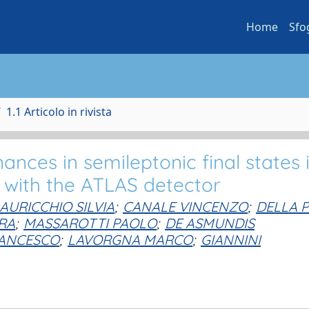
Home
Sfo
1.1 Articolo in rivista
nces in semileptonic final states 
V with the ATLAS detector
AURICCHIO SILVIA
;
CANALE VINCENZO
;
DELLA P
IRA
;
MASSAROTTI PAOLO
;
DE ASMUNDIS
RANCESCO
;
LAVORGNA MARCO
;
GIANNINI