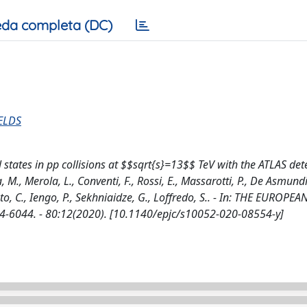
da completa (DC)
ELDS
states in pp collisions at $$sqrt{s}=13$$ TeV with the ATLAS dete
ra, M., Merola, L., Conventi, F., Rossi, E., Massarotti, P., De Asmundi
ato, C., Iengo, P., Sekhniaidze, G., Loffredo, S.. - In: THE EUROPEA
4-6044. - 80:12(2020). [10.1140/epjc/s10052-020-08554-y]