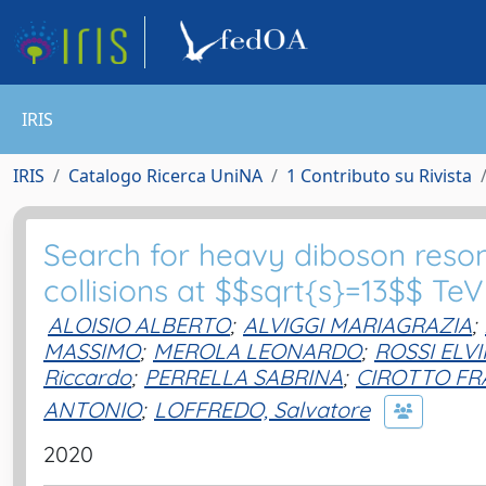
IRIS
IRIS
Catalogo Ricerca UniNA
1 Contributo su Rivista
Search for heavy diboson resona
collisions at $$sqrt{s}=13$$ Te
ALOISIO ALBERTO
;
ALVIGGI MARIAGRAZIA
;
MASSIMO
;
MEROLA LEONARDO
;
ROSSI ELV
Riccardo
;
PERRELLA SABRINA
;
CIROTTO F
ANTONIO
;
LOFFREDO, Salvatore
2020