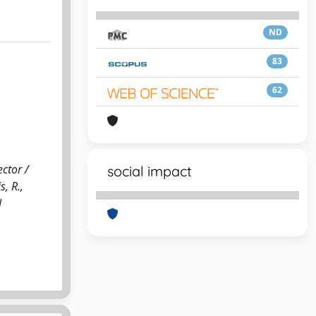
ND
83
62
ctor /
social impact
s, R.,
N