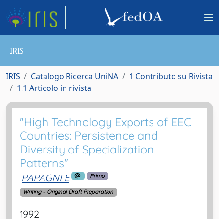
IRIS
IRIS
Catalogo Ricerca UniNA
1 Contributo su Rivista
1.1 Articolo in rivista
"High Technology Exports of EEC
Countries: Persistence and
Diversity of Specialization
Patterns"
PAPAGNI E
Primo
Writing – Original Draft Preparation
1992