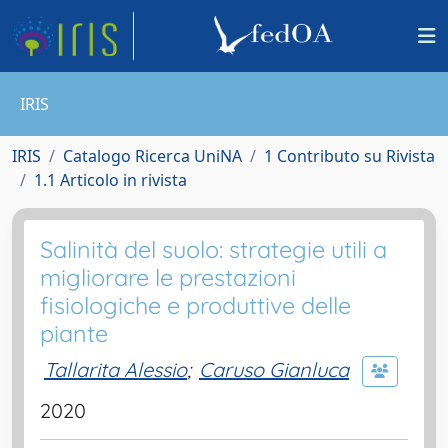
IRIS
IRIS
Catalogo Ricerca UniNA
1 Contributo su Rivista
1.1 Articolo in rivista
Salinità del suolo: strategie utili a
migliorare le prestazioni
fisiologiche e produttive delle
piante
Tallarita Alessio
;
Caruso Gianluca
2020