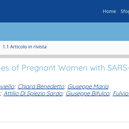
Home
Sfo
1.1 Articolo in rivista
mes of Pregnant Women with SARS
viello
;
Chiara Benedetto
;
Giuseppe Maria
;
Attilio Di Spiezio Sardo
;
Giuseppe Bifulco
;
Fulvio