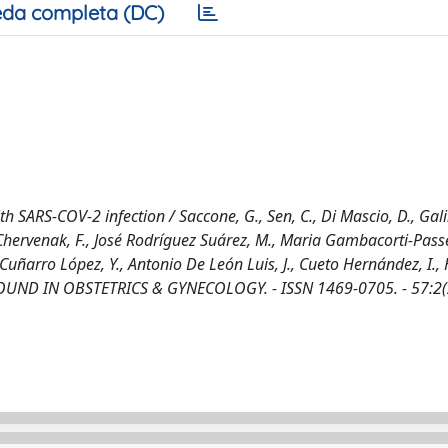
da completa (DC)
ARS-COV-2 infection / Saccone, G., Sen, C., Di Mascio, D., Gali
 Chervenak, F., José Rodríguez Suárez, M., Maria Gambacorti-Passer
uñarro López, Y., Antonio De León Luis, J., Cueto Hernández, I., 
: ULTRASOUND IN OBSTETRICS & GYNECOLOGY. - ISSN 1469-0705. - 57:2