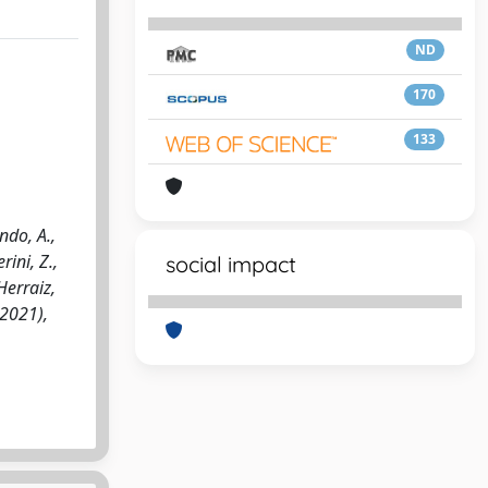
ND
170
133
ndo, A.,
ini, Z.,
social impact
Herraiz,
(2021),