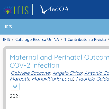
IRIS
IRIS
Catalogo Ricerca UniNA
1 Contributo su Rivista
Maternal and Perinatal Outco
COV-2 infection
Gabriele Saccone
;
Angelo Sirico
;
Antonio Co
Maruotti
;
Mariavittoria Locci
;
Maurizio Guida
2021