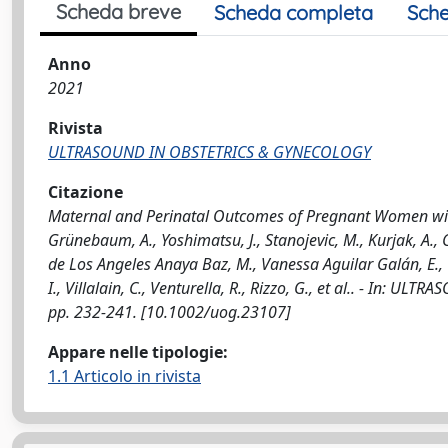
Scheda breve
Scheda completa
Sche
Anno
2021
Rivista
ULTRASOUND IN OBSTETRICS & GYNECOLOGY
Citazione
Maternal and Perinatal Outcomes of Pregnant Women with S
Grünebaum, A., Yoshimatsu, J., Stanojevic, M., Kurjak, A.,
de Los Angeles Anaya Baz, M., Vanessa Aguilar Galán, E., C
I., Villalain, C., Venturella, R., Rizzo, G., et al.. - In
pp. 232-241. [10.1002/uog.23107]
Appare nelle tipologie:
1.1 Articolo in rivista