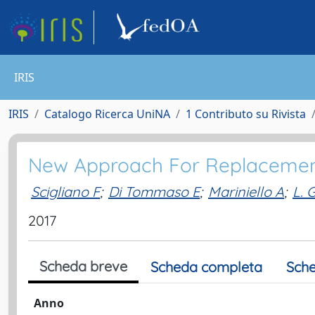
IRIS
IRIS
Catalogo Ricerca UniNA
1 Contributo su Rivista
New Approach For Replacemen
Scigliano F
;
Di Tommaso E
;
Mariniello A
;
L. 
2017
Scheda breve
Scheda completa
Sche
Anno