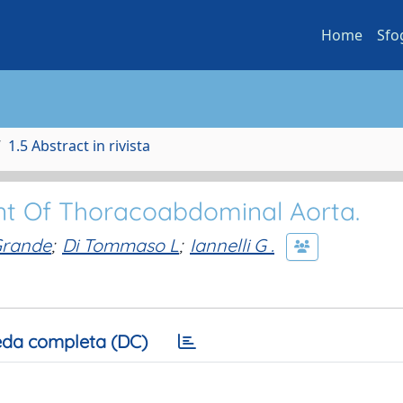
Home
Sfo
1.5 Abstract in rivista
t Of Thoracoabdominal Aorta.
Grande
;
Di Tommaso L
;
Iannelli G .
da completa (DC)