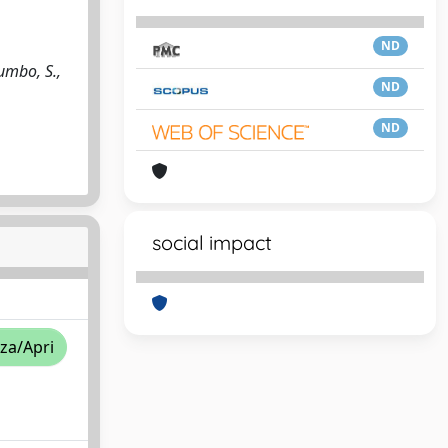
ND
umbo, S.,
ND
ND
social impact
zza/Apri