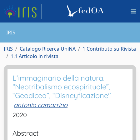
IRIS
IRIS
Catalogo Ricerca UniNA
1 Contributo su Rivista
1.1 Articolo in rivista
L’immaginario della natura.
“Neotribalismo ecospirituale”,
“Geodicea”, “Disneyficazione"
antonio camorrino
2020
Abstract