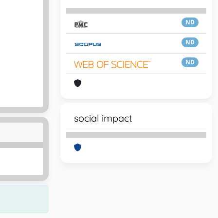
ND
ND
ND
social impact