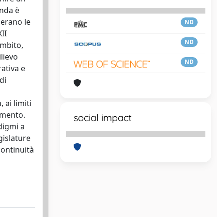
onda è
derano le
ND
II
ND
ambito,
lievo
ND
rativa e
di
 ai limiti
dimento.
social impact
adigmi a
gislature
scontinuità