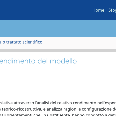
Home
Sfo
 o trattato scientifico
 rendimento del modello
lativa attraverso l’analisi del relativo rendimento nell’espe
 è teorico-ricostruttiva, e analizza ragioni e configurazione d
cipali orientamenti che, in Costituente, hanno condotto a def