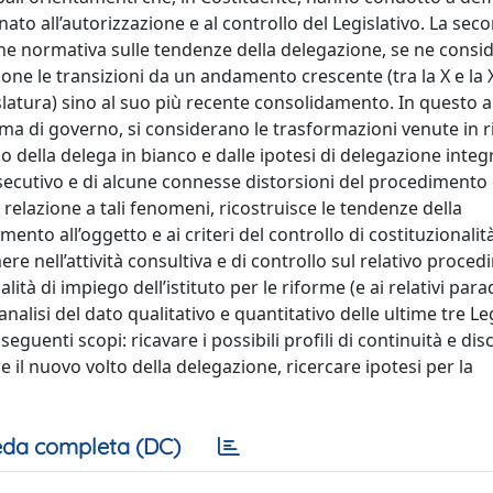
ato all’autorizzazione e al controllo del Legislativo. La sec
ione normativa sulle tendenze della delegazione, se ne consi
done le transizioni da un andamento crescente (tra la X e la X
Legislatura) sino al suo più recente consolidamento. In questo 
ma di governo, si considerano le trasformazioni venute in ri
so della delega in bianco e dalle ipotesi di delegazione integ
Esecutivo e di alcune connesse distorsioni del procedimento 
n relazione a tali fenomeni, ricostruisce le tendenze della
nto all’oggetto e ai criteri del controllo di costituzionalità,
ere nell’attività consultiva e di controllo sul relativo proce
lità di impiego dell’istituto per le riforme (e ai relativi par
nalisi del dato qualitativo e quantitativo delle ultime tre Le
i seguenti scopi: ricavare i possibili profili di continuità e di
e il nuovo volto della delegazione, ricercare ipotesi per la
da completa (DC)