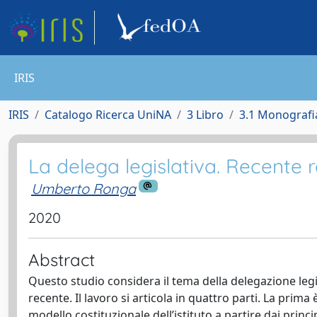
IRIS
IRIS
Catalogo Ricerca UniNA
3 Libro
3.1 Monografia
La delega legislativa. Recente
Umberto Ronga
2020
Abstract
Questo studio considera il tema della delegazione legis
recente. Il lavoro si articola in quattro parti. La prima
modello costituzionale dell’istituto a partire dai prin