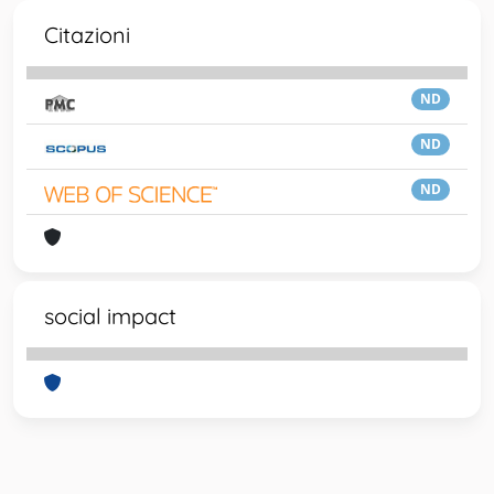
Citazioni
ND
ND
ND
social impact