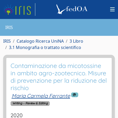
IRIS
IRIS
Catalogo Ricerca UniNA
3 Libro
3.1 Monografia o trattato scientifico
Contaminazione da micotossine
in ambito agro-zootecnico. Misure
di prevenzione per la riduzione del
rischio
Maria Carmela Ferrante
Writing – Review & Editing
2020