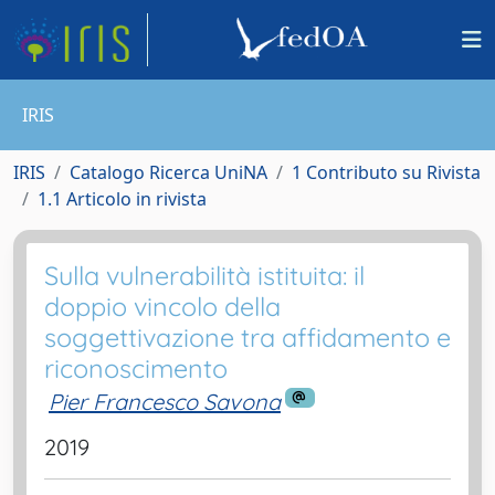
IRIS
IRIS
Catalogo Ricerca UniNA
1 Contributo su Rivista
1.1 Articolo in rivista
Sulla vulnerabilità istituita: il
doppio vincolo della
soggettivazione tra affidamento e
riconoscimento
Pier Francesco Savona
2019