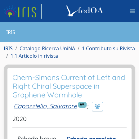
IRIS
IRIS
Catalogo Ricerca UniNA
1 Contributo su Rivista
1.1 Articolo in rivista
Chern-Simons Current of Left and
Right Chiral Superspace in
Graphene Wormhole
Capozziello, Salvatore
;
2020
Scheda breve