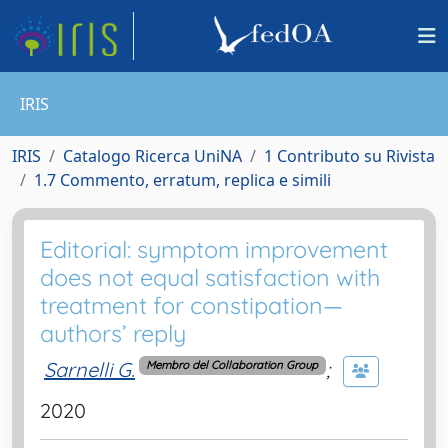
IRIS
IRIS
Catalogo Ricerca UniNA
1 Contributo su Rivista
1.7 Commento, erratum, replica e simili
Editorial: symptom improvement
does not equal satisfaction with
treatment for constipation—
authors’ reply
Sarnelli G.
;
Membro del Collaboration Group
2020