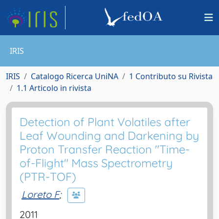
IRIS
IRIS
Catalogo Ricerca UniNA
1 Contributo su Rivista
1.1 Articolo in rivista
Detection of Plant Volatiles after
Leaf Wounding and Darkening by
Proton Transfer Reaction "Time-
of-Flight" Mass Spectrometry
(PTR-TOF)
Loreto F
;
2011