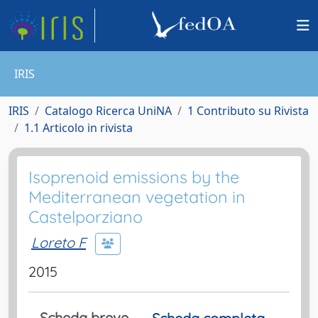
IRIS
IRIS
Catalogo Ricerca UniNA
1 Contributo su Rivista
1.1 Articolo in rivista
Isoprenoid emissions by the
Mediterranean vegetation in
Castelporziano
Loreto F
2015
Scheda breve