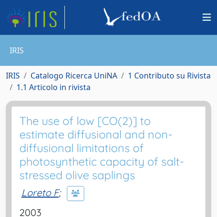
IRIS
IRIS
Catalogo Ricerca UniNA
1 Contributo su Rivista
1.1 Articolo in rivista
The use of low [CO(2)] to
estimate diffusional and non-
diffusional limitations of
photosynthetic capacity of salt-
stressed olive saplings
Loreto F
;
2003